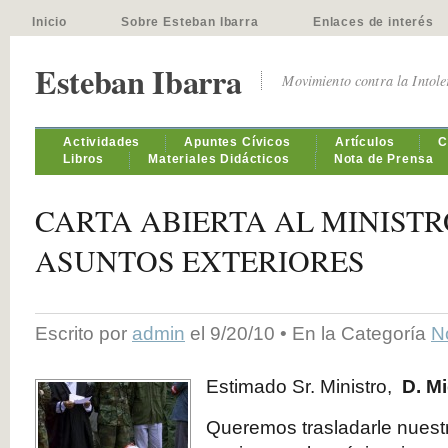
Inicio
Sobre Esteban Ibarra
Enlaces de interés
Esteban Ibarra
Movimiento contra la Intol
Actividades
Apuntes Cívicos
Artículos
C
Libros
Materiales Didácticos
Nota de Prensa
CARTA ABIERTA AL MINISTR
ASUNTOS EXTERIORES
Escrito por
admin
el 9/20/10 • En la Categoría
N
Estimado Sr. Ministro,
D. M
Queremos trasladarle nuest