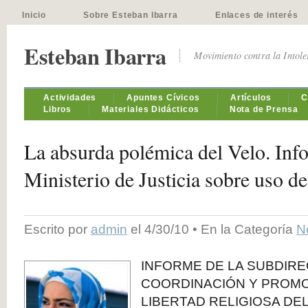
Inicio
Sobre Esteban Ibarra
Enlaces de interés
Esteban Ibarra
Movimiento contra la Intol
Actividades
Apuntes Cívicos
Artículos
C
Libros
Materiales Didácticos
Nota de Prensa
La absurda polémica del Velo. Inf
Ministerio de Justicia sobre uso de
Escrito por
admin
el 4/30/10 • En la Categoría
N
INFORME DE LA SUBDIR
COORDINACIÓN Y PROMO
LIBERTAD RELIGIOSA DEL